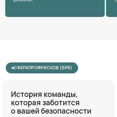
МЕНЮ
Услуги
Цены
Штрафы
Кейсы
О нас
Контакты
ИП Клименко Александр Викторович
ИНН 643402103211
ОГРНИП 324774600443454
Разработка Y-S
©2024-2026. Все права защищены.