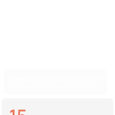
15
Лет работы в сфере охраны труда,
пожарной безопасности
и электробезопасности.
87
Успешно пройденных проверок
государственной инспекции труда,
МЧС, Роспотребнадзора.