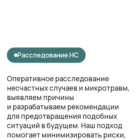
Алгоритм при НС
Алгоритм действий
работодателя
01.
Оказать пострадавшему (-им)
первую помощь, доставить
в медучреждение с сопровождающим
лицом
02.
Предотвратить развитие
чрезвычайной ситуации,
но по возможности сохранить
обстановку на месте происшествия
или зафиксировать ее на фото/видео