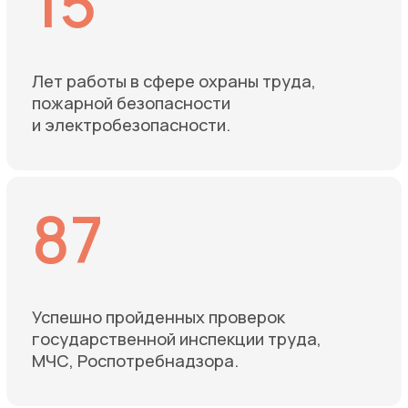
Расследование НС
Оперативное расследование
несчастных случаев и микротравм,
выявляем причины
и разрабатываем рекомендации
для предотвращения подобных
ситуаций в будущем. Наш подход
помогает минимизировать риски,
улучшить безопасность на рабочих
местах и обеспечить соответствие
требованиям законодательства.
Мы проводим
Расследование
несчастных случаев и микротравм
по самым низким ценам
в Москве и
Подмосковье!