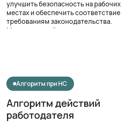
03.
В течение одних суток
сообщить
по установленной форме
о произошедшем:
Негрупповой легкий несчастный
случай
Социальный Фонд России (ФСС)
Групповой (двое и более работников)
несчастный случай, тяжелый или
со смертельным исходом
Социальный Фонд России (ФСС)
ГИТ
прокуратура
городская администрация
территориальный орган