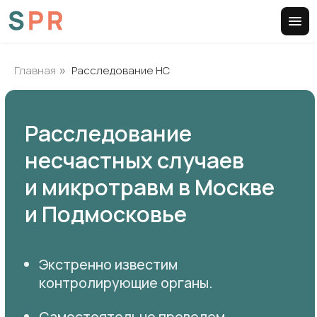
Главная
Расследование НС
»
Расследование
несчастных случаев
и микротравм в Москве
и Подмосковье
Экстренно известим
контролирующие органы.
Самостоятельно проведем
разбирательство по несчастному
случаю.
Организуем взаимодействие
с правоохранительными
и контролирующими органами.