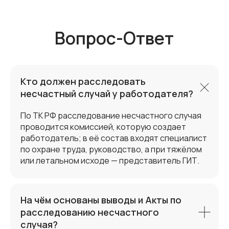
Кто должен расследовать
несчастный случай у работодателя?
По ТК РФ расследование несчастного случая
проводится комиссией, которую создает
СФЕРАПРОФРИСКОВ (SPR)
работодатель; в её состав входят специалист
по охране труда, руководство, а при тяжёлом
или летальном исходе — представитель ГИТ.
История команды,
которая заботится
о вашей безопасности
На чём основаны выводы и Акты по
расследованию несчастного
Всё началось с идеи: сделать
безопасность не просто обязанностью,
случая?