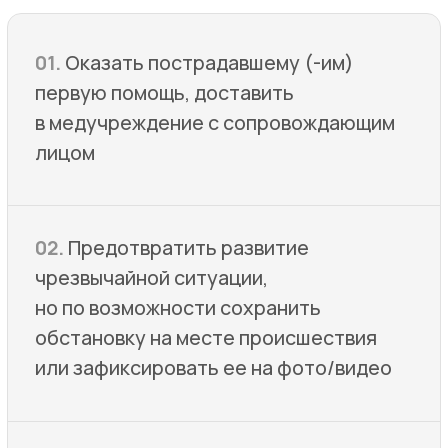
исполнительной власти (к примеру
если компания подотчетна
Минздраву -то информируется
в ту Минздрав)
ПРЕИМУЩЕСТВА
Расследование несчастных
случаев на производстве
01
Экстренное извещение