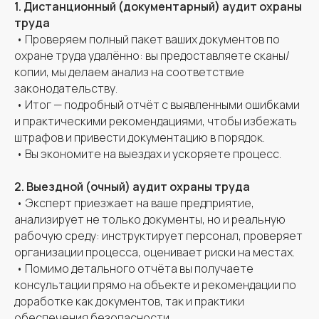
1. Дистанционный (документарный) аудит охраны
труда
• Проверяем полный пакет ваших документов по
охране труда удалённо: вы предоставляете сканы/
копии, мы делаем анализ на соответствие
законодательству.
• Итог — подробный отчёт с выявленными ошибками
и практическими рекомендациями, чтобы избежать
штрафов и привести документацию в порядок.
8 (800) 234-30-10
• Вы экономите на выездах и ускоряете процесс.
info@spriskov.ru
2. Выездной (очный) аудит охраны труда
• Эксперт приезжает на ваше предприятие,
анализирует не только документы, но и реальную
рабочую среду: инструктирует персонал, проверяет
организации процесса, оценивает риски на местах.
• Помимо детального отчёта вы получаете
консультации прямо на объекте и рекомендации по
МЕНЮ
доработке как документов, так и практики
обеспечения безопасности.
Услуги