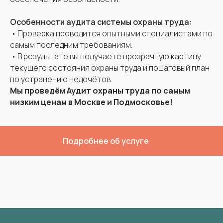
Цены
Особенности аудита системы охраны труда:
Штрафы
• Проверка проводится опытными специалистами по
Кейсы
самым последним требованиям.
О нас
• В результате вы получаете прозрачную картину
Контакты
текущего состояния охраны труда и пошаговый план
по устранению недочётов.
Мы проведём Аудит охраны труда по самым
низким ценам в Москве и Подмосковье!
ИП Клименко Александр Викторович
ИНН 643402103211
ОГРНИП 324774600443454
Подробнее об услуге
Разработка Y-S
©2024-2026. Все права защищены.
Аутсорсинг
В
Служба
Мы
Разработка
Разработка
Расследование
Оперативно
Оценка
•
Подробнее
Подробнее
Подробнее
Подробнее
Подробнее